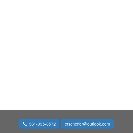
361-935-6572
etscheffer@outlook.com